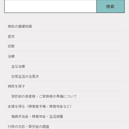
検
索:
病気の基礎知識
症状
診断
治療
主な治療
日常生活の注意点
病院を探す
受診前の患者様・ご家族様の準備について
支援を得る（障害者手帳・障害年金など）
傷病手当金・障害年金・生活保護
行政の対応・厚労省の調査