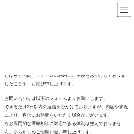
コ
ナ
ME/CFS info
ン
ビ
テ
ゲ
ン
ー
ツ
シ
お問い合わせ
へ
ョ
ス
ン
キ
に
ッ
移
ホーム
お問い合わせ
プ
動
ME/CFS infoにアクセスいただき、ありがとうございます。
しばらくの間、フォームの利用にご不便をおかけしておりま
したことを、お詫び申し上げます。
お問い合わせは以下のフォームよりお願いします。
できるだけ3日以内の返信を心がけておりますが、内容や状況
により、返信にお時間をいただく場合がございます。
なお専門的な医療相談に対応できる体制は整えておりませ
ん。あらかじめご理解お願い申し上げます。