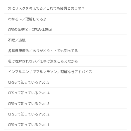
常にリスクを考えてる／これでも疲労と言うの？
わかる～／理解してるよ
CFSの体感①／CFSの体感②
不眠／過眠
各種健康療法／ありがとう・・でも知ってる
私は理解されない／仕事は涙をこらえながら
インフルエンザでフルマラソン／理解なきアドバイス
CFSって知っている？vol.5
CFSって知っている？vol.4
CFSって知っている？vol.3
CFSって知っている？vol.2
CFSって知っている？vol.1