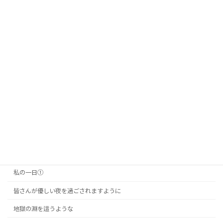
経験
あれかこれか
人間になりたい
twitter
10年間
￼心の声
負のスパイラル
いいかげんにしろとなる
私の一日②
私の一日①
皆さんが優しい夜を過ごされますように
地獄の淵を這うような