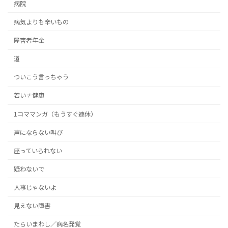
病院
病気よりも辛いもの
障害者年金
道
ついこう言っちゃう
若い≠健康
1コママンガ（もうすぐ連休）
声にならない叫び
座っていられない
疑わないで
人事じゃないよ
見えない障害
たらいまわし／病名発覚